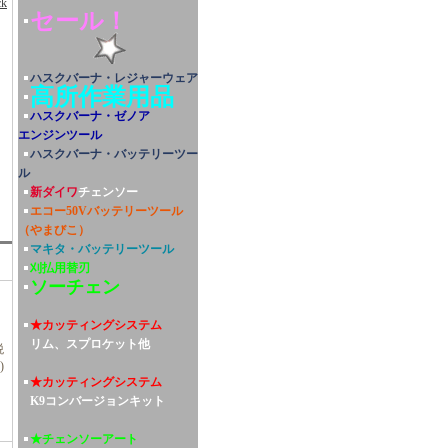
ck
セール！
ハスクバーナ・レジャーウェア
高所作業用品
ハスクバーナ・ゼノア
エンジンツール
ハスクバーナ・バッテリーツー
ル
新ダイワ
チェンソー
エコー50Vバッテリーツール
（やまびこ）
マキタ・バッテリーツール
刈払用替刃
ソーチェン
★カッティングシステム
リム、スプロケット他
税
)
★カッティングシステム
K9コンバージョンキット
★チェンソーアート