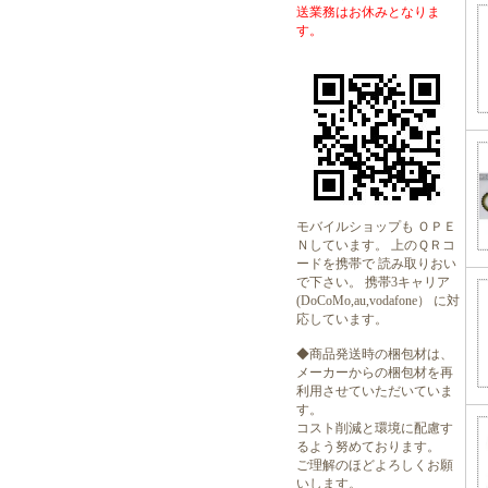
送業務はお休みとなりま
す。
モバイルショップも ＯＰＥ
Ｎしています。 上のＱＲコ
ードを携帯で 読み取りおい
で下さい。 携帯3キャリア
(DoCoMo,au,vodafone） に対
応しています。
◆商品発送時の梱包材は、
メーカーからの梱包材を再
利用させていただいていま
す。
コスト削減と環境に配慮す
るよう努めております。
ご理解のほどよろしくお願
いします。