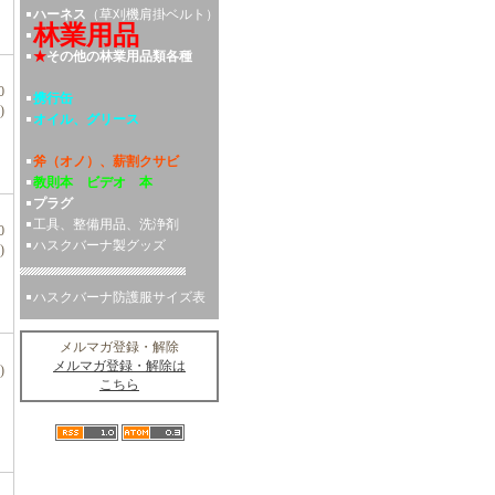
ハーネス
（草刈機肩掛ベルト）
林業用品
★
その他の林業用品類各種
0
携行缶
)
オイル、グリース
斧（オノ）、薪割クサビ
教則本 ビデオ 本
プラグ
工具、整備用品、洗浄剤
0
ハスクバーナ製グッズ
)
ハスクバーナ防護服サイズ表
メルマガ登録・解除
メルマガ登録・解除は
)
こちら