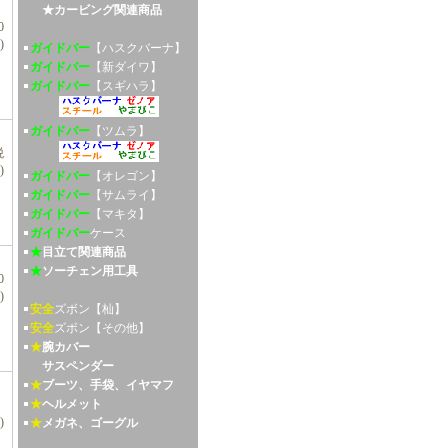
★カービング関連商品
0
)
ガイドバー
【ハスクバーナ】
ガイドバー
【新ダイワ】
ガイドバー
【スギハラ】
ガイドバー
【ツムラ】
税
)
ガイドバー
【オレゴン】
ガイドバー
【サムライ】
ガイドバー
【マキタ】
ガイドバー
ケース
★
目立て関連商品
★
ソーチェン用工具
0
)
安全
ズボン【杣】
安全
ズボン【その他】
★
腕カバー
サスペンダー
★
ブーツ、手袋、イヤマフ
★
ヘルメット
、
)
★
メガネ、ゴーグル