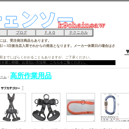
順
ブログ
ＦＡＱ
テクニカル
には、受注発注商品もあります。
後2～3日後当店入荷それからの発送となります。メーカー休業日の場合はさ
荷までしばらくかかることもありますが、ご了承ください。
引き渡し時期、お支払い方法等、こちらをご覧ください。
高所作業用品
ホーム
>