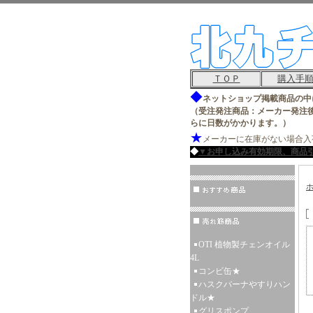
ＴＯＰ
購入手
◆
ネットショップ掲載商品の中
（受注発注商品：メーカー発注
らに日数がかかります。）
★
メーカーに在庫がない場合入
◆
▼お申し込み有効期限、商品
OTI 植物製チェンオイル
4L
コンビ缶★
ハスクバーナやすりハン
ドル★
グリスポンプ