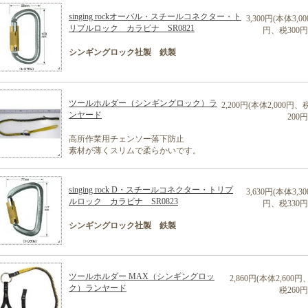
singing rockオーバル・スチールコネクター・ト
3,300円(本体3,00
リプルロック カラビナ SR0821
円、税300円
シンギングロック社製 鉄製
ツールホルダー（シンギングロック）ラ
2,200円(本体2,000円、
ンヤード
200円
高所作業用チェンソー落下防止
素材が薄くスリムで柔らかいです。
singing rock D・スチールコネクター・トリプ
3,630円(本体3,30
ルロック カラビナ SR0823
円、税330円
シンギングロック社製 鉄製
ツールホルダー MAX（シンギングロッ
2,860円(本体2,600円
ク）ランヤード
税260円