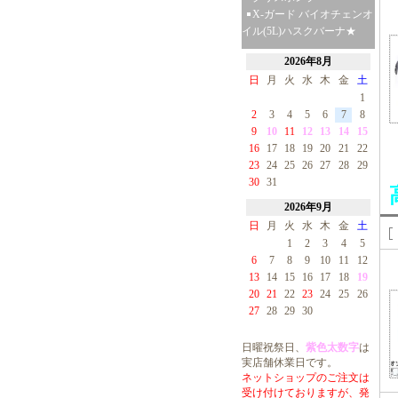
X-ガード バイオチェンオ
イル(5L)ハスクバーナ★
2026年8月
日
月
火
水
木
金
土
1
2
3
4
5
6
7
8
9
10
11
12
13
14
15
16
17
18
19
20
21
22
23
24
25
26
27
28
29
30
31
2026年9月
日
月
火
水
木
金
土
1
2
3
4
5
6
7
8
9
10
11
12
13
14
15
16
17
18
19
20
21
22
23
24
25
26
27
28
29
30
日曜祝祭日、
紫色太数字
は
実店舗休業日です。
ネットショップのご注文は
受け付けておりますが、発