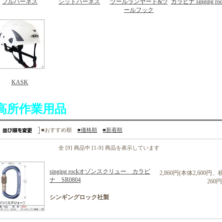
フルハーネス
シットハーネス
ツールランヤード&ツ
カラビナ singing ro
ールフック
KASK
高所作業用品
■おすすめ順
■価格順
■新着順
全 [9] 商品中 [1-9] 商品を表示しています
singing rockオゾンスクリュー カラビ
2,860円(本体2,600円、
ナ SR0804
260円
シンギングロック社製