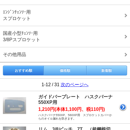
ｴﾝｼﾞﾝﾁｪﾝｿｰ用
スプロケット
国産小型ﾁｪﾝｿｰ用
3/8Pスプロケット
その他用品
おすすめ順
価格順
新着順
1-12 / 31
次のページへ
ガイドバープレート ハスクバーナ
550XP用
1,210円(本体1,100円、税110円)
ハスクバーナ550XP、560XP用 スプロケットカバーか
らのオイル漏れを防ぎます。
リム 3/8ピッチ 7T （超鋼根切